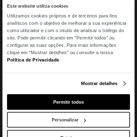
única merecedora da sua generosidade, o pai, vítima do
Este website utiliza cookies
seu próprio orgulho, mergulha num arrependimento
Utilizamos cookies próprios e de terceiros para fins
profundo… Como poderá ele redimir-se?
analíticos com o objetivo de melhorar a sua experiência
como utilizador e com o intuito de analisar o tráfego do
4. Pedro Alecrim, de António Mota
site. Pode permitir clicando em “Permitir todos” ou
Já conheces o Pedro Alecrim? Podia ser apenas um rapaz
configurar as suas opções. Para mais informações
como os outros, mas, para além da escola e da
clique em “Mostrar detalhes” ou consulte a nossa
brincadeira com os amigos, tem ainda de repartir o seu
Política de Privacidade
.
tempo a ajudar a família a trabalhar no campo. Até que,
um trágico dia, a notícia da morte do pai vira totalmente o
seu mundo do avesso… Obra recomendada para o 6º
ano de escolaridade, foi vencedora do Prémio Gulbenkian
Mostrar detalhes
de Literatura para Crianças e jovens em 1990.
Permitir todos
3. O Cavaleiro da Dinamarca, de Sophia de Mello
Breyner Andresen
Personalizar
Chegamos ao top 3 com mais um clássico infantojuvenil
de Sophia de Mello Breyner do qual toda a família já deve
conhecer a história. No regresso de uma longa