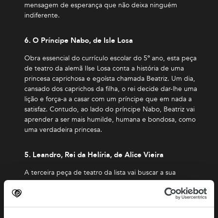
mensagem de esperança que não deixa ninguém
indiferente.
6. O Príncipe Nabo, de Isle Losa
Obra essencial do currículo escolar do 5º ano, esta peça
de teatro da alemã Ilse Losa conta a história de uma
princesa caprichosa e egoísta chamada Beatriz. Um dia,
cansado dos caprichos da filha, o rei decide dar-lhe uma
lição e força-a a casar com um príncipe que em nada a
satisfaz. Contudo, ao lado do príncipe Nabo, Beatriz vai
aprender a ser mais humilde, humana e bondosa, como
uma verdadeira princesa.
5. Leandro, Rei da Helíria, de Alice Vieira
A terceira peça de teatro da lista vai buscar a sua
inspiração a um dos mais influentes dramaturgos da
História: Shakespeare. Nela, o rei Leandro decide repartir
o reino pelas filhas, acabando por deserdar a sua filha
mais nova. Mas quando esta vem a revelar-se, afinal, a