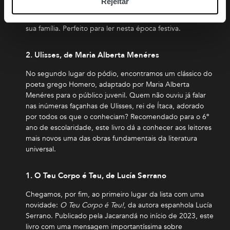
Rejeitar
peregrinação à Palestina, um Cavaleiro tem apenas um
desejo: voltar a casa a tempo de celebrar o Natal com a
sua família. Perfeito para ler nesta época festiva.
2. Ulisses, de Maria Alberta Menéres
No segundo lugar do pódio, encontramos um clássico do
poeta grego Homero, adaptado por Maria Alberta
Menéres para o público juvenil. Quem não ouviu já falar
nas inúmeras façanhas de Ulisses, rei de Ítaca, adorado
por todos os que o conheciam? Recomendado para o 6º
ano de escolaridade, este livro dá a conhecer aos leitores
mais novos uma das obras fundamentais da literatura
universal.
1. O Teu Corpo é Teu, de Lucía Serrano
Chegamos, por fim, ao primeiro lugar da lista com uma
novidade:
O Teu Corpo é Teu!
, da autora espanhola Lucía
Serrano. Publicado pela Jacarandá no início de 2023, este
livro com uma mensagem importantíssima sobre