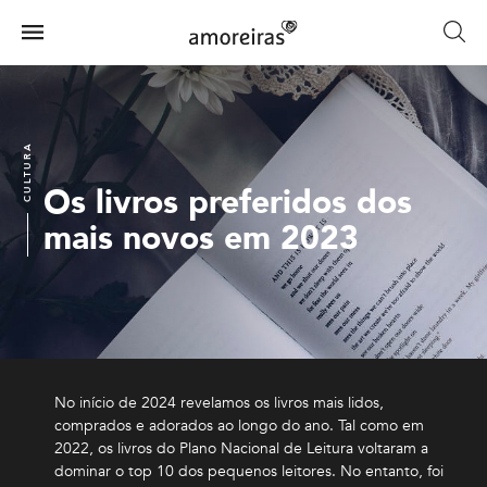
Skip
to
Menu
main
Home
content
CULTURA
Os livros preferidos dos
mais novos em 2023
No início de 2024 revelamos os livros mais lidos,
comprados e adorados ao longo do ano. Tal como em
2022, os livros do Plano Nacional de Leitura voltaram a
dominar o top 10 dos pequenos leitores. No entanto, foi