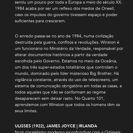
sentiu um pouco por toda a Europa a meio do século XX.
1984 acaba por ser um reflexo dos medos de Orwell,
caso os impulsos do governo tivessem espaço e poder
suficientes para crescerem.
O enredo passa-se no ano de 1984, numa civilização
destruída pela guerra, conflitos e revoluções. Winston é
um funcionário no Ministério da Verdade, responsável por
alterar documentos históricos a partir da verdade
escolhida pelo Governo. Estamos no meio da Oceânia,
um dos três super-estados totalitários que controlam o
mundo, dominado pelo líder misterioso Big Brother. Há
vigilância constante, através do uso de telescreens, um
sistema de comunicação obrigatório em todas as casas, e
todos aqueles que não se conformam ao regime
desaparecem sem deixar rasto. No Quarto 101,
aprendemos com Winston que todos os homens têm os
seus limites.
ULISSES (1922), JAMES JOYCE | IRLANDA
Num paralelismo moderno inconfundível com a Odisseia