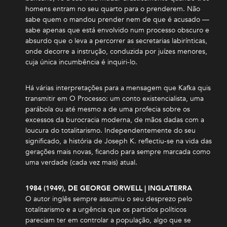
homens entram no seu quarto para o prenderem. Não
sabe quem o mandou prender nem de que é acusado —
sabe apenas que está envolvido num processo obscuro e
absurdo que o leva a percorrer as secretarias labirínticas,
onde decorre a instrução, conduzida por juízes menores,
cuja única incumbência é inquiri-lo.
Há várias interpretações para a mensagem que Kafka quis
transmitir em O Processo: um conto existencialista, uma
parábola ou até mesmo a de uma profecia sobre os
excessos da burocracia moderna, de mãos dadas com a
loucura do totalitarismo. Independentemente do seu
significado, a história de Joseph K. reflectiu-se na vida das
gerações mais novas, ficando para sempre marcada como
uma verdade (cada vez mais) atual.
1984 (1949), DE GEORGE ORWELL | INGLATERRA
O autor inglês sempre assumiu o seu desprezo pelo
totalitarismo e a urgência que os partidos políticos
pareciam ter em controlar a população, algo que se