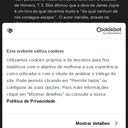
de Homero, T. S. Eliot afirmou que a obra de James Joyce
é um livro ao qual devemos muito e “do qual nenhum de
nós consegue escapar”. O autor irlandês, através de
Ulisses, rompe com a ficção oitocentista e escreve como
nenhum outro escritor o fizera até então. Cada capítulo é
diferente do anterior, numa multiplicidade de estilos e
linguagens que tornam esta obra única, revolucionária e
que justificam os sete anos que demorou a ser concluída.
Este website utiliza cookies
Utilizamos cookies próprios e de terceiros para fins
A história que seguimos é a de Leopold Bloom, um
analíticos com o objetivo de melhorar a sua experiência
homem vulgar, e seguimo-la numa janela temporal que
como utilizador e com o intuito de analisar o tráfego do
decorre num único dia, a 16 de junho de 1904, em
Dublin. Para Jorge Vaz de Carvalho, tradutor do livro, a
site. Pode permitir clicando em “Permitir todos” ou
comparação desta “a epopeia de um quotidiano banal”
configurar as suas opções. Para mais informações
com a obra de Homero é incontornável.
clique em “Mostrar detalhes” ou consulte a nossa
Política de Privacidade
.
O ESTRANGEIRO (1942), ALBERT CAMUS | FRANÇA
O autor franco-argelino transportou para a sua obra uma
forma de explorar o absurdo, um conceito central na sua
Mostrar detalhes
escrita e a base do modo como lida com o significado da