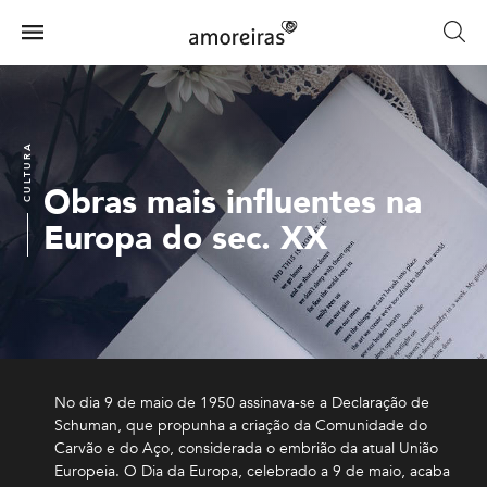
Skip
to
Menu
main
Home
content
CULTURA
Obras mais influentes na
Europa do sec. XX
No dia 9 de maio de 1950 assinava-se a Declaração de
Schuman, que propunha a criação da Comunidade do
Carvão e do Aço, considerada o embrião da atual União
Europeia. O Dia da Europa, celebrado a 9 de maio, acaba