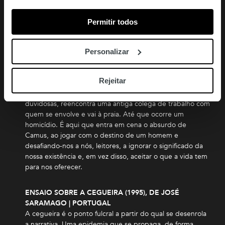
vida. Camus escreveu O Estrangeiro envolto em tragédia
e sofrimento; o seu pai tinha morrido na Primeira Grande
Permitir todos
Guerra, pelo que o desdobrar da Segunda Guerra
Mundial fez com que questionasse tudo, inclusive a sua
própria existência.
Personalizar
Mersault, francês a viver na Algéria, recebe um
Rejeitar
telegrama. A mãe morreu. De regresso a casa, após o
funeral, faz amizade com um vizinho de práticas
duvidosas, reencontra uma antiga colega de trabalho com
quem se envolve e vai à praia. Até que ocorre um
homicídio. É aqui que entra em cena o absurdo de
Camus, ao jogar com o destino de um homem e
desafiando-nos a nós, leitores, a ignorar o significado da
nossa existência e, em vez disso, aceitar o que a vida tem
para nos oferecer.
ENSAIO SOBRE A CEGUEIRA (1995), DE JOSÉ
SARAMAGO | PORTUGAL
A cegueira é o ponto fulcral a partir do qual se desenrola
a narrativa. Uma epidemia que se propaga, de forma