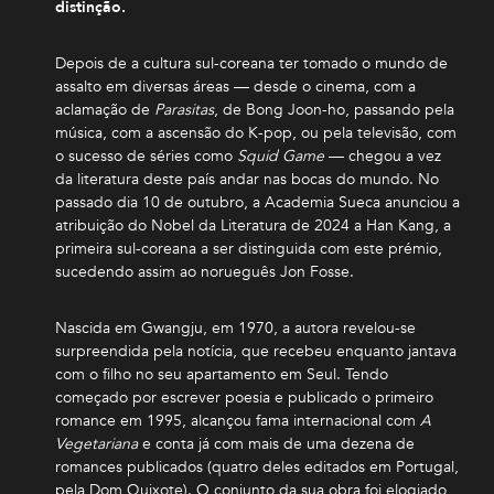
distinção.
Depois de a cultura sul-coreana ter tomado o mundo de
assalto em diversas áreas — desde o cinema, com a
aclamação de
Parasitas
, de Bong Joon-ho, passando pela
música, com a ascensão do K-pop, ou pela televisão, com
o sucesso de séries como
Squid Game
— chegou a vez
da literatura deste país andar nas bocas do mundo. No
passado dia 10 de outubro, a Academia Sueca anunciou a
atribuição do Nobel da Literatura de 2024 a Han Kang, a
primeira sul-coreana a ser distinguida com este prémio,
sucedendo assim ao norueguês Jon Fosse.
Nascida em Gwangju, em 1970, a autora revelou-se
surpreendida pela notícia, que recebeu enquanto jantava
com o filho no seu apartamento em Seul. Tendo
começado por escrever poesia e publicado o primeiro
romance em 1995, alcançou fama internacional com
A
Vegetariana
e conta já com mais de uma dezena de
romances publicados (quatro deles editados em Portugal,
pela Dom Quixote). O conjunto da sua obra foi elogiado