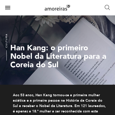
Skip
to
Menu
main
Home
content
CULTURA
Han Kang: o primeiro
Nobel da Literatura para a
Coreia do Sul
Aos 53 anos, Han Kang tornou-se a primeira mulher
asiática e a primeira pessoa na História da Coreia do
Sul a receber o Nobel da Literatura. Em 121 laureados,
é apenas a 18.ª mulher a ser reconhecida com esta