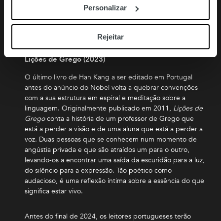
embrulhou a filha que nunca iria ver crescer… Refletindo
Personalizar
sobre o luto, o renascimento e a tenacidade do espírito
humano, é ainda uma investigação sobre a beleza, a
fragilidade e a estranheza da vida.
Rejeitar
Lições de Grego (2023)
O último livro de Han Kang a ser editado em Portugal
antes do anúncio do Nobel volta a quebrar convenções
com a sua estrutura em espiral e meditação sobre a
linguagem. Originalmente publicado em 2011,
Lições de
Grego
conta a história de um professor de Grego que
está a perder a visão e de uma aluna que está a perder a
voz. Duas pessoas que se conhecem num momento de
angústia privada e que são atraídos um para o outro,
levando-os a encontrar uma saída da escuridão para a luz,
do silêncio para a expressão. Tão poético como
audacioso, é uma reflexão íntima sobre a essência do que
significa estar vivo.
Antes do final de 2024, os leitores portugueses terão