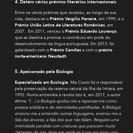
4. Detém vários prémios literários internacionais
Entre os vários prémios que recebeu, ao longo da sua
vida, destaca-se o
Prémio Vergílio Ferreira
, em 1999, e o
Prémio União Latina de Literaturas Românicas
, em
2007. Em 2011, venceu o
Prémio Eduardo Lourenço
,
que se destina a premiar o contributo em prole do
desenvolvimento da língua portuguesa. Em 2013, foi
galardoado com o
Prémio Camões
e com o
prémio
norte-americano Neustadt
.
5. Apaixonado pela Biologia
Especializado em Ecologia
, Mia Couto foi o responsável
pela preservação da reserva natural da Ilha de Inhaca, em
1992. Numa entrevista à revista Isto é, em 2017, o autor
afirma
“(…) a Biologia ajudou-me a repensar-me como
pessoa solidária e de identidades partilhadas. A Biologia
ensinou-me a entender outras linguagens, ensinou-me a
fala das árvores, a fala dos que não falam. Resgatei uma
intimidade perdida com criaturas que parecem muito
distantes de nós. Hoje em nenhum lugar me sinto uma