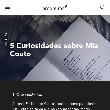
Skip
to
Menu
main
Home
content
CULTURA
5 Curiosidades sobre Mia
Couto
1. O pseudónimo
António Emílio Leite Couto escolheu como pseudónimo
Mia Couto,
fruto da sua paixão por gatos
, tendo