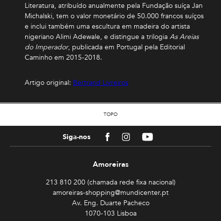
Literatura, atribuído anualmente pela Fundação suíça Jan
Michalski, tem o valor monetário de 50.000 francos suíços
e inclui também uma escultura em madeira do artista
nigeriano Alimi Adewale, e distingue a trilogia
As Areias
do Imperador
, publicada em Portugal pela Editorial
Caminho em 2015-2018.
Artigo original:
Bertrand Livreiros
TOPO
Facebook
Instagram
Youtube
Siga-nos
Amoreiras
213 810 200 (chamada rede fixa nacional)
amoreiras-shopping@mundicenter.pt
Av. Eng. Duarte Pacheco
1070-103 Lisboa