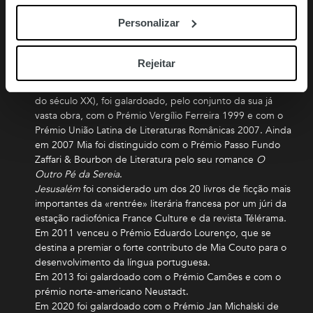
Foi jornalista e professor, e é, atualmente, biólogo e
Personalizar
escritor. Está traduzido em diversas línguas.
Entre outros prémios e distinções (de que se destaca a
nomeação, por um júri criado para o efeito pela Feira
Rejeitar
Internacional do Livro do Zimbabwe, de
Terra
Sonâmbula
como um dos doze melhores livros africanos
do século XX), foi galardoado, pelo conjunto da sua já
vasta obra, com o Prémio Vergílio Ferreira 1999 e com o
Prémio União Latina de Literaturas Românicas 2007. Ainda
em 2007 Mia foi distinguido com o Prémio Passo Fundo
Zaffari & Bourbon de Literatura pelo seu romance
O
Outro Pé da Sereia
.
Jesusalém
foi considerado um dos 20 livros de ficção mais
importantes da «rentrée» literária francesa por um júri da
estação radiofónica France Culture e da revista Télérama.
Em 2011 venceu o Prémio Eduardo Lourenço, que se
destina a premiar o forte contributo de Mia Couto para o
desenvolvimento da língua portuguesa.
Em 2013 foi galardoado com o Prémio Camões e com o
prémio norte-americano Neustadt.
Em 2020 foi galardoado com o Prémio Jan Michalski de