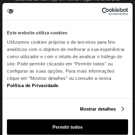
criatura solitária.”
“Mente o tempo:
a idade que tenho
Este website utiliza cookies
só se mede por infinitos.
Utilizamos cookies próprios e de terceiros para fins
Pois eu não vivo por extenso.
analíticos com o objetivo de melhorar a sua experiência
como utilizador e com o intuito de analisar o tráfego do
site. Pode permitir clicando em “Permitir todos” ou
Apenas fui a Vida
em relampejo do incenso.
configurar as suas opções. Para mais informações
clique em “Mostrar detalhes” ou consulte a nossa
Política de Privacidade
.
Quando me acendi
foi nas abreviaturas do imenso.
”
Mia Couto In
“
Vagas e Lumes”
Mostrar detalhes
Biografia
Permitir todos
Nasceu na Beira, Moçambique, em 1955.