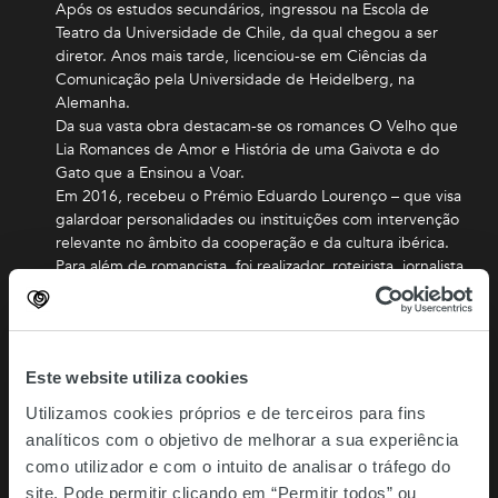
Após os estudos secundários, ingressou na Escola de
Teatro da Universidade de Chile, da qual chegou a ser
diretor. Anos mais tarde, licenciou-se em Ciências da
Comunicação pela Universidade de Heidelberg, na
Alemanha.
Da sua vasta obra destacam-se os romances O Velho que
Lia Romances de Amor e História de uma Gaivota e do
Gato que a Ensinou a Voar.
Em 2016, recebeu o Prémio Eduardo Lourenço – que visa
galardoar personalidades ou instituições com intervenção
relevante no âmbito da cooperação e da cultura ibérica.
Para além de romancista, foi realizador, roteirista, jornalista
e ativista político. Em 1970 venceu o Prémio Casa das
Américas pelo seu primeiro livro, Crónicas de Pedro
Nadie.
Luis Sepúlveda vendeu mais de 18 milhões de
Este website utiliza cookies
exemplares em todo o mundo e as suas obras estão
traduzidas em mais de 60 idiomas.
Utilizamos cookies próprios e de terceiros para fins
A 29 de fevereiro de 2020, Luis Sepúlveda foi
analíticos com o objetivo de melhorar a sua experiência
diagnosticado com Covid-19 e consequentemente
como utilizador e com o intuito de analisar o tráfego do
internado no Hospital Universitário Central de Astúrias,
site. Pode permitir clicando em “Permitir todos” ou