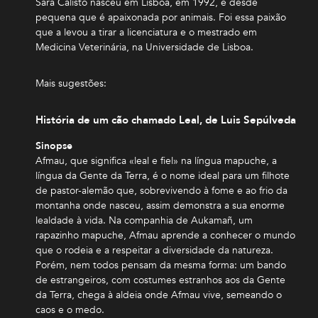
Sara Calisto nasceu em Lisboa, em 1992, e desde
pequena que é apaixonada por animais. Foi essa paixão
que a levou a tirar a licenciatura e o mestrado em
Medicina Veterinária, na Universidade de Lisboa.
Mais sugestões:
História de um cão chamado Leal, de Luis Sepúlveda
Sinopse
Afmau, que significa «leal e fiel» na língua mapuche, a
língua da Gente da Terra, é o nome ideal para um filhote
de pastor-alemão que, sobrevivendo à fome e ao frio da
montanha onde nasceu, assim demonstra a sua enorme
lealdade à vida. Na companhia de Aukamañ, um
rapazinho mapuche, Afmau aprende a conhecer o mundo
que o rodeia e a respeitar a diversidade da natureza.
Porém, nem todos pensam da mesma forma: um bando
de estrangeiros, com costumes estranhos aos da Gente
da Terra, chega à aldeia onde Afmau vive, semeando o
caos e o medo.