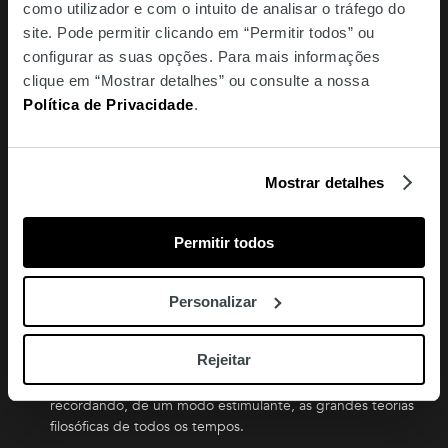
como utilizador e com o intuito de analisar o tráfego do
curiosidades filosóficas, ilustrações e quebra-cabeças que
mantém o leitor interessado, enquanto explora a
site. Pode permitir clicando em “Permitir todos” ou
fascinante história do pensamento humano e do espírito
configurar as suas opções. Para mais informações
inquisitivo.
clique em “Mostrar detalhes” ou consulte a nossa
Política de Privacidade
.
O LIVRO DA FILOSOFIA
A coleção As Grandes Ideias de Todos os Tempos conta já
com dezenas de livros sobre os mais diversos temas. Com
Mostrar detalhes
um design apelativo e uma linguagem fácil de
compreender, cada volume apresenta explicações
concisas que tornam a gíria académica mais clara,
Permitir todos
esquemas que simplificam as teorias mais complexas,
citações clássicas memoráveis e ilustrações que estimulam
ao conhecimento.
Personalizar
Em O Livro da Filosofia, tanto um leitor leigo como um
Rejeitar
especialista, pode ter uma experiência de leitura
igualmente recompensadora, aprendendo ou
recordando, de um modo estimulante, as grandes teorias
filosóficas de todos os tempos.