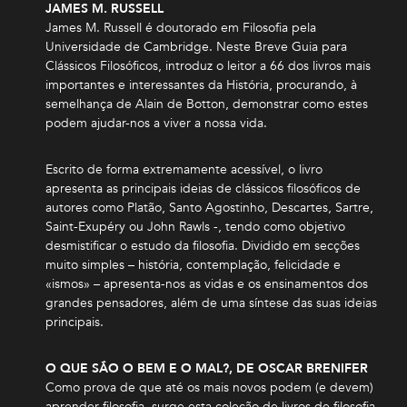
JAMES M. RUSSELL
James M. Russell é doutorado em Filosofia pela
Universidade de Cambridge. Neste Breve Guia para
Clássicos Filosóficos, introduz o leitor a 66 dos livros mais
importantes e interessantes da História, procurando, à
semelhança de Alain de Botton, demonstrar como estes
podem ajudar-nos a viver a nossa vida.
Escrito de forma extremamente acessível, o livro
apresenta as principais ideias de clássicos filosóficos de
autores como Platão, Santo Agostinho, Descartes, Sartre,
Saint-Exupéry ou John Rawls -, tendo como objetivo
desmistificar o estudo da filosofia. Dividido em secções
muito simples – história, contemplação, felicidade e
«ismos» – apresenta-nos as vidas e os ensinamentos dos
grandes pensadores, além de uma síntese das suas ideias
principais.
O QUE SÃO O BEM E O MAL?, DE OSCAR BRENIFER
Como prova de que até os mais novos podem (e devem)
aprender filosofia, surge esta coleção de livros de filosofia