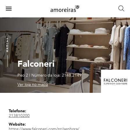
Skip
to
Menu
main
Home
content
MARCAS
Falconeri
Piso 2
|
Número da loja: 2148,2149
Ver loja no mapa
Telefone:
213810200
Website:
https://www.falconeri.com/pt/senhora/