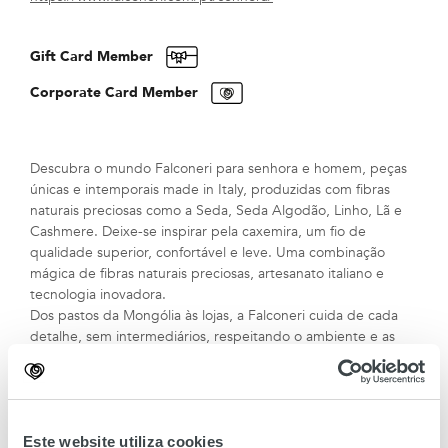
Gift Card Member
Corporate Card Member
Descubra o mundo Falconeri para senhora e homem, peças
únicas e intemporais made in Italy, produzidas com fibras
naturais preciosas como a Seda, Seda Algodão, Linho, Lã e
Cashmere. Deixe-se inspirar pela caxemira, um fio de
qualidade superior, confortável e leve. Uma combinação
mágica de fibras naturais preciosas, artesanato italiano e
tecnologia inovadora.
Dos pastos da Mongólia às lojas, a Falconeri cuida de cada
detalhe, sem intermediários, respeitando o ambiente e as
pessoas. E para ajudar a manter a beleza e qualidade das
suas peças preferidas ao longo do tempo, a Falconeri coloca
à sua disposição a linha Cashmere Care composta por
escova, detergente e toalha para estender roupa.
Encontra ainda a linha de perfumes com aromas irresistíveis e
Este website utiliza cookies