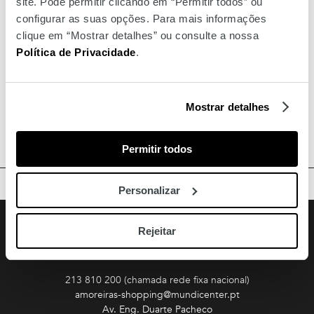
site. Pode permitir clicando em “Permitir todos” ou
configurar as suas opções. Para mais informações
clique em “Mostrar detalhes” ou consulte a nossa
Política de Privacidade
.
Mostrar detalhes
Permitir todos
TOPO
Personalizar
Facebook
Instagram
Youtube
Siga-nos
Rejeitar
Amoreiras
213 810 200 (chamada rede fixa nacional)
amoreiras-shopping@mundicenter.pt
Av. Eng. Duarte Pacheco