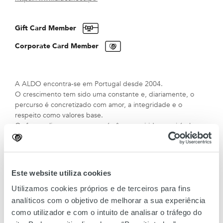
Gift Card Member
Corporate Card Member
A ALDO encontra-se em Portugal desde 2004.
O crescimento tem sido uma constante e, diariamente, o
percurso é concretizado com amor, a integridade e o
respeito como valores base.
Os fortes alicerces que possuí, têm permitido um visível
desenvolvimento e, hoje em dia, a ALDO está presente em
23 lojas no território nacional, situadas nos principais
shoppings do país e online em aldoshoes.pt
Este website utiliza cookies
Utilizamos cookies próprios e de terceiros para fins
analíticos com o objetivo de melhorar a sua experiência
como utilizador e com o intuito de analisar o tráfego do