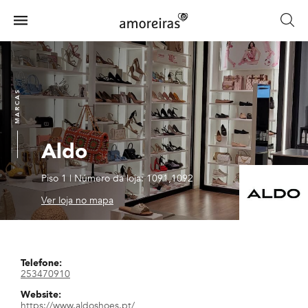
Skip
to
Menu
main
Home
content
MARCAS
Aldo
Piso 1
|
Número da loja: 1091,1092
Ver loja no mapa
Telefone:
253470910
Website:
https://www.aldoshoes.pt/